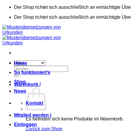
Zum
Der Shop richtet sich ausschließlich an ermächtigte Übe
Inhalt
Der Shop richtet sich ausschließlich an ermächtigte Übe
springen
Home
Suchen
So funktioniert’s
nach:
Shop
Warenkorb /
News
Kontakt
Mitglied werden |
Es befinden sich keine Produkte im Warenkorb.
Einloggen
Zurück zum Shop