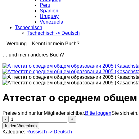
Peru
Spanien
Uruguay
Venezuela
Tschechisch
Tschechisch -> Deutsch
– Werbung – Kennt ihr mein Buch?
… und mein anderes Buch?
Аттестат о среднем общем 
Preise sind nur für Mitglieder sichtbar.
Bitte loggen
Sie sich ein.
Аттестат
о
In den Warenkorb
среднем
Kategorie:
Russisch -> Deutsch
общем