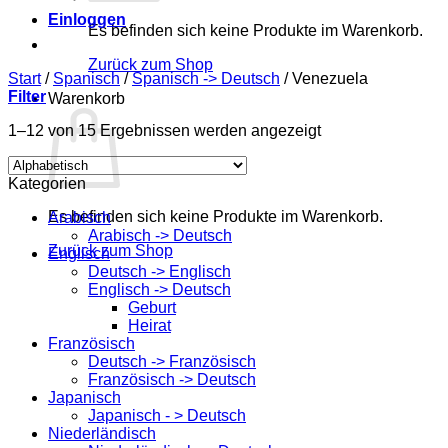
Einloggen
Es befinden sich keine Produkte im Warenkorb.
Zurück zum Shop
Start
/
Spanisch
/
Spanisch -> Deutsch
/
Venezuela
Filter
Warenkorb
1–12 von 15 Ergebnissen werden angezeigt
Kategorien
Es befinden sich keine Produkte im Warenkorb.
Arabisch
Arabisch -> Deutsch
Zurück zum Shop
Englisch
Deutsch -> Englisch
Englisch -> Deutsch
Geburt
Heirat
Französisch
Deutsch -> Französisch
Französisch -> Deutsch
Japanisch
Japanisch - > Deutsch
Niederländisch