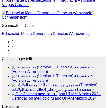
Programa de Especialización en Psiquiatría – Hospital
Vargas Caracas
Schnellansicht
Spanisch -> Deutsch
Educación Media General en Ciencias (Venezuela)
1
2
Zuletzt eingestellt
رخصة سياقة
(Version 2, Tunesien)
رخصة سياقة
(Version 1, Tunesien)
مضمون من دفاتر الحالة المدنية الولادات (Tunesien)
Certificacion medico cirujano UNAM Mexico 2024
Bestseller