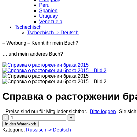
Peru
Spanien
Uruguay
Venezuela
Tschechisch
Tschechisch -> Deutsch
– Werbung – Kennt ihr mein Buch?
… und mein anderes Buch?
Справка о расторжении бр
Preise sind nur für Mitglieder sichtbar.
Bitte loggen
Sie sich
Справка
о
In den Warenkorb
расторжении
Kategorie:
Russisch -> Deutsch
брака