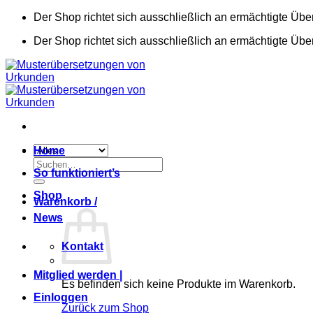
Zum
Der Shop richtet sich ausschließlich an ermächtigte Übe
Inhalt
Der Shop richtet sich ausschließlich an ermächtigte Übe
springen
Home
Suchen
So funktioniert’s
nach:
Shop
Warenkorb /
News
Kontakt
Mitglied werden |
Es befinden sich keine Produkte im Warenkorb.
Einloggen
Zurück zum Shop