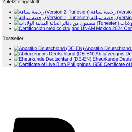
Zuletzt eingestellt
رخصة سياقة 
رخصة سياقة 
Cer
Bestseller
Apostille Deutschlan
Abiturzeugnis D
Eheurkunde Deuts
Certificate of