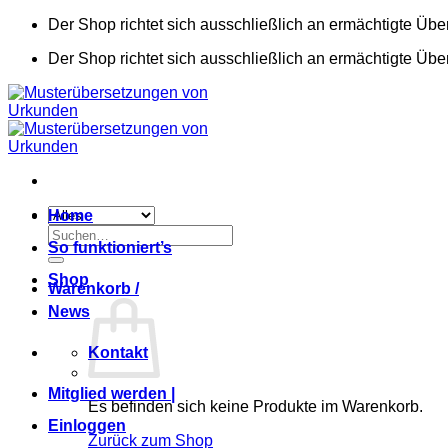
Zum
Der Shop richtet sich ausschließlich an ermächtigte Übe
Inhalt
Der Shop richtet sich ausschließlich an ermächtigte Übe
springen
Home
Suchen
So funktioniert’s
nach:
Shop
Warenkorb /
News
Kontakt
Mitglied werden |
Es befinden sich keine Produkte im Warenkorb.
Einloggen
Zurück zum Shop