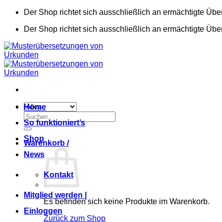
Zum
Der Shop richtet sich ausschließlich an ermächtigte Übe
Inhalt
Der Shop richtet sich ausschließlich an ermächtigte Übe
springen
Home
Suchen
So funktioniert’s
nach:
Shop
Warenkorb /
News
Kontakt
Mitglied werden |
Es befinden sich keine Produkte im Warenkorb.
Einloggen
Zurück zum Shop