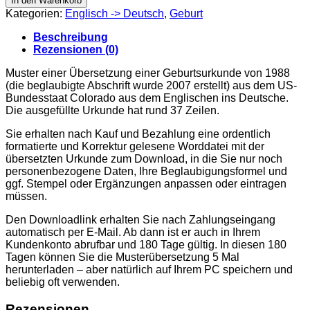
In den Warenkorb
live
Kategorien:
Englisch -> Deutsch
,
Geburt
birth,
USA
Beschreibung
(Colorado),
Rezensionen (0)
1988
(2007)
Muster einer Übersetzung einer Geburtsurkunde von 1988
Menge
(die beglaubigte Abschrift wurde 2007 erstellt) aus dem US-
Bundesstaat Colorado aus dem Englischen ins Deutsche.
Die ausgefüllte Urkunde hat rund 37 Zeilen.
Sie erhalten nach Kauf und Bezahlung eine ordentlich
formatierte und Korrektur gelesene Worddatei mit der
übersetzten Urkunde zum Download, in die Sie nur noch
personenbezogene Daten, Ihre Beglaubigungsformel und
ggf. Stempel oder Ergänzungen anpassen oder eintragen
müssen.
Den Downloadlink erhalten Sie nach Zahlungseingang
automatisch per E-Mail. Ab dann ist er auch in Ihrem
Kundenkonto abrufbar und 180 Tage gültig. In diesen 180
Tagen können Sie die Musterübersetzung 5 Mal
herunterladen – aber natürlich auf Ihrem PC speichern und
beliebig oft verwenden.
Rezensionen