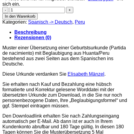
sich ein.
Partida
de
In den Warenkorb
nacimiento
Kategorien:
Spanisch -> Deutsch
,
Peru
-
Huanta
Beschreibung
-
Rezensionen (0)
Peru
2012
Muster einer Übersetzung einer Geburtstsurkunde (Partida
Menge
de nacimiento) mit Beglaubigung aus Huanta/Peru
bestehend aus zwei Seiten aus dem Spanischen ins
Deutsche.
Diese Urkunde verdanken Sie
Elisabeth Mänzel
.
Sie erhalten nach Kauf und Bezahlung eine hübsch
formatierte und Korrektur gelesene Worddatei mit der
übersetzten Urkunde zum Download, in die Sie nur noch
personenbezogene Daten, Ihre „Beglaubigungsformel“ und
ggf. Stempel eintragen müssen.
Den Downloadlink erhalten Sie nach Zahlungseingang
automatisch per E-Mail. Ab dann ist er auch in Ihrem
Kundenkonto abrufbar und 180 Tage gültig. In diesen 180
Tagen können Sie die Musterübersetzung 5 Mal