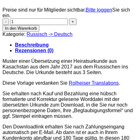
Preise sind nur für Mitglieder sichtbar.
Bitte loggen
Sie sich
ein.
Свидетельство
о
In den Warenkorb
заключении
Kategorie:
Russisch -> Deutsch
брака
2017
Beschreibung
Menge
Rezensionen (0)
Muster einer Übersetzung einer Heiratsurkunde aus
Kasachstan aus dem Jahr 2017 aus dem Russischen ins
Deutsche. Die Urkunde besteht aus 3 Seiten.
Diese Vorlage verdanken Sie
Rolheiser Translations
.
Sie erhalten nach Kauf und Bezahlung eine hübsch
formatierte und Korrektur gelesene Worddatei mit der
übersetzten Urkunde zum Download, in die Sie nur noch
personenbezogene Daten, Ihre „Beglaubigungsformel“ und
ggf. Stempel eintragen müssen.
Den Downloadlink erhalten Sie nach Zahlungseingang
automatisch per E-Mail. Ab dann ist er auch in Ihrem
Kundenkonto abrufbar und 180 Tage gültig. In diesen 180