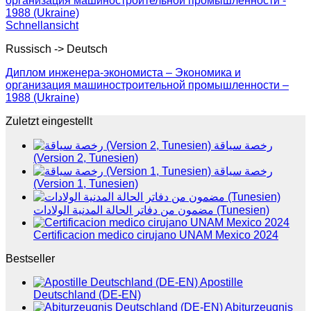
Schnellansicht
Russisch -> Deutsch
Диплом инженера-экономиста – Экономика и
организация машиностроительной промышленности –
1988 (Ukraine)
Zuletzt eingestellt
رخصة سياقة
(Version 2, Tunesien)
رخصة سياقة
(Version 1, Tunesien)
مضمون من دفاتر الحالة المدنية الولادات (Tunesien)
Certificacion medico cirujano UNAM Mexico 2024
Bestseller
Apostille
Deutschland (DE-EN)
Abiturzeugnis