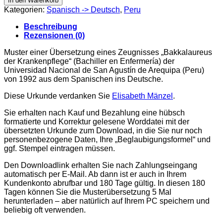
In den Warenkorb
Enfermería
Kategorien:
Spanisch -> Deutsch
,
Peru
-
Arequipa
Beschreibung
(Peru)
Rezensionen (0)
1992
Menge
Muster einer Übersetzung eines Zeugnisses „Bakkalaureus
der Krankenpflege“ (Bachiller en Enfermería) der
Universidad Nacional de San Agustín de Arequipa (Peru)
von 1992 aus dem Spanischen ins Deutsche.
Diese Urkunde verdanken Sie
Elisabeth Mänzel
.
Sie erhalten nach Kauf und Bezahlung eine hübsch
formatierte und Korrektur gelesene Worddatei mit der
übersetzten Urkunde zum Download, in die Sie nur noch
personenbezogene Daten, Ihre „Beglaubigungsformel“ und
ggf. Stempel eintragen müssen.
Den Downloadlink erhalten Sie nach Zahlungseingang
automatisch per E-Mail. Ab dann ist er auch in Ihrem
Kundenkonto abrufbar und 180 Tage gültig. In diesen 180
Tagen können Sie die Musterübersetzung 5 Mal
herunterladen – aber natürlich auf Ihrem PC speichern und
beliebig oft verwenden.