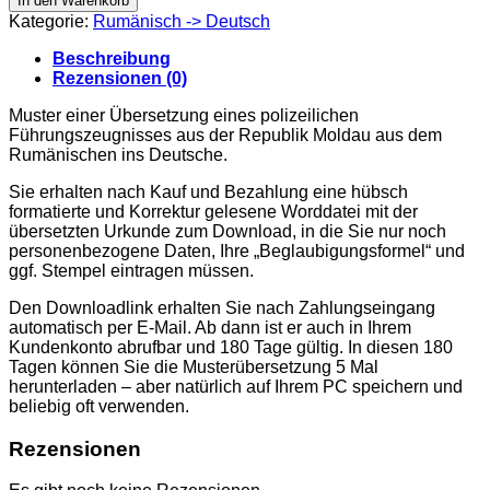
In den Warenkorb
cazier
Kategorie:
Rumänisch -> Deutsch
judiciar
Moldova
Beschreibung
Menge
Rezensionen (0)
Muster einer Übersetzung eines polizeilichen
Führungszeugnisses aus der Republik Moldau aus dem
Rumänischen ins Deutsche.
Sie erhalten nach Kauf und Bezahlung eine hübsch
formatierte und Korrektur gelesene Worddatei mit der
übersetzten Urkunde zum Download, in die Sie nur noch
personenbezogene Daten, Ihre „Beglaubigungsformel“ und
ggf. Stempel eintragen müssen.
Den Downloadlink erhalten Sie nach Zahlungseingang
automatisch per E-Mail. Ab dann ist er auch in Ihrem
Kundenkonto abrufbar und 180 Tage gültig. In diesen 180
Tagen können Sie die Musterübersetzung 5 Mal
herunterladen – aber natürlich auf Ihrem PC speichern und
beliebig oft verwenden.
Rezensionen