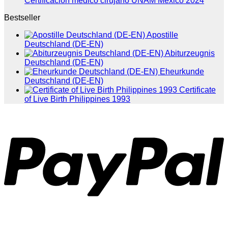
Certificacion medico cirujano UNAM Mexico 2024
Bestseller
Apostille
Deutschland (DE-EN)
Abiturzeugnis
Deutschland (DE-EN)
Eheurkunde
Deutschland (DE-EN)
Certificate
of Live Birth Philippines 1993
P