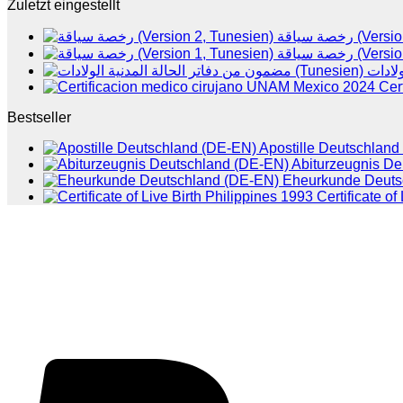
Zuletzt eingestellt
رخصة سياقة 
رخصة سياقة 
Cer
Bestseller
Apostille Deutschlan
Abiturzeugnis D
Eheurkunde Deuts
Certificate of