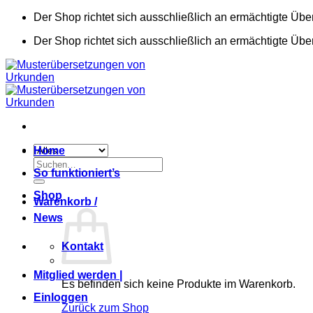
Zum
Der Shop richtet sich ausschließlich an ermächtigte Übe
Inhalt
Der Shop richtet sich ausschließlich an ermächtigte Übe
springen
Home
Suchen
So funktioniert’s
nach:
Shop
Warenkorb /
News
Kontakt
Mitglied werden |
Es befinden sich keine Produkte im Warenkorb.
Einloggen
Zurück zum Shop