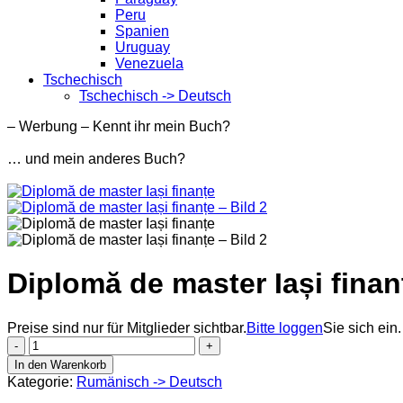
Peru
Spanien
Uruguay
Venezuela
Tschechisch
Tschechisch -> Deutsch
– Werbung – Kennt ihr mein Buch?
… und mein anderes Buch?
Diplomă de master Iași finan
Preise sind nur für Mitglieder sichtbar.
Bitte loggen
Sie sich ein.
Diplomă
de
In den Warenkorb
master
Kategorie:
Rumänisch -> Deutsch
Iași