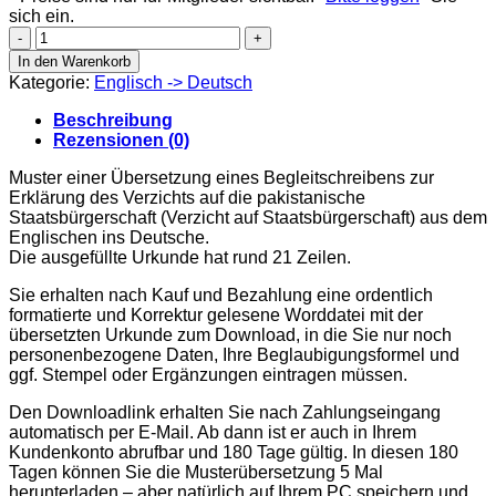
sich ein.
Certificate
of
In den Warenkorb
Renunciation
Kategorie:
Englisch -> Deutsch
of
Pakistan
Beschreibung
Citizenship,
Rezensionen (0)
Begleitschreiben
Menge
Muster einer Übersetzung eines Begleitschreibens zur
Erklärung des Verzichts auf die pakistanische
Staatsbürgerschaft (Verzicht auf Staatsbürgerschaft) aus dem
Englischen ins Deutsche.
Die ausgefüllte Urkunde hat rund 21 Zeilen.
Sie erhalten nach Kauf und Bezahlung eine ordentlich
formatierte und Korrektur gelesene Worddatei mit der
übersetzten Urkunde zum Download, in die Sie nur noch
personenbezogene Daten, Ihre Beglaubigungsformel und
ggf. Stempel oder Ergänzungen eintragen müssen.
Den Downloadlink erhalten Sie nach Zahlungseingang
automatisch per E-Mail. Ab dann ist er auch in Ihrem
Kundenkonto abrufbar und 180 Tage gültig. In diesen 180
Tagen können Sie die Musterübersetzung 5 Mal
herunterladen – aber natürlich auf Ihrem PC speichern und