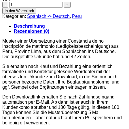
Constancia
de
In den Warenkorb
no
Kategorien:
Spanisch -> Deutsch
,
Peru
inscripción
de
Beschreibung
matrimonio,
Rezensionen (0)
Peru
(Lima)
Muster einer Übersetzung einer Constancia de no
Menge
inscripción de matrimonio (Ledigkeitsbescheinigung) aus
Peru, Provinz Lima, aus dem Spanischen ins Deutsche.
Die ausgefüllte Urkunde hat rund 42 Zeilen.
Sie erhalten nach Kauf und Bezahlung eine ordentlich
formatierte und Korrektur gelesene Worddatei mit der
übersetzten Urkunde zum Download, in die Sie nur noch
personenbezogene Daten, Ihre Beglaubigungsformel und
ggf. Stempel oder Ergänzungen eintragen müssen.
Den Downloadlink erhalten Sie nach Zahlungseingang
automatisch per E-Mail. Ab dann ist er auch in Ihrem
Kundenkonto abrufbar und 180 Tage gültig. In diesen 180
Tagen können Sie die Musterübersetzung 5 Mal
herunterladen – aber natürlich auf Ihrem PC speichern und
beliebig oft verwenden.