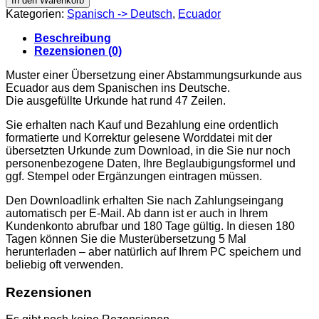
In den Warenkorb
filiación,
Kategorien:
Spanisch -> Deutsch
,
Ecuador
Ecuador
(Guayas)
Beschreibung
Menge
Rezensionen (0)
Muster einer Übersetzung einer Abstammungsurkunde aus
Ecuador aus dem Spanischen ins Deutsche.
Die ausgefüllte Urkunde hat rund 47 Zeilen.
Sie erhalten nach Kauf und Bezahlung eine ordentlich
formatierte und Korrektur gelesene Worddatei mit der
übersetzten Urkunde zum Download, in die Sie nur noch
personenbezogene Daten, Ihre Beglaubigungsformel und
ggf. Stempel oder Ergänzungen eintragen müssen.
Den Downloadlink erhalten Sie nach Zahlungseingang
automatisch per E-Mail. Ab dann ist er auch in Ihrem
Kundenkonto abrufbar und 180 Tage gültig. In diesen 180
Tagen können Sie die Musterübersetzung 5 Mal
herunterladen – aber natürlich auf Ihrem PC speichern und
beliebig oft verwenden.
Rezensionen