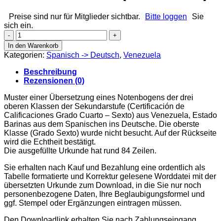
Preise sind nur für Mitglieder sichtbar.
Bitte loggen
Sie
sich ein.
Educación
Media
In den Warenkorb
General
Kategorien:
Spanisch -> Deutsch
,
Venezuela
en
Ciencias
Beschreibung
Certificación
Rezensionen (0)
de
Calificaciones
Muster einer Übersetzung eines Notenbogens der drei
Grado
oberen Klassen der Sekundarstufe (Certificación de
Cuarto
Calificaciones Grado Cuarto – Sexto) aus Venezuela, Estado
-
Barinas aus dem Spanischen ins Deutsche. Die oberste
Sexto
Klasse (Grado Sexto) wurde nicht besucht. Auf der Rückseite
(Venezuela)
wird die Echtheit bestätigt.
Menge
Die ausgefüllte Urkunde hat rund 84 Zeilen.
Sie erhalten nach Kauf und Bezahlung eine ordentlich als
Tabelle formatierte und Korrektur gelesene Worddatei mit der
übersetzten Urkunde zum Download, in die Sie nur noch
personenbezogene Daten, Ihre Beglaubigungsformel und
ggf. Stempel oder Ergänzungen eintragen müssen.
Den Downloadlink erhalten Sie nach Zahlungseingang