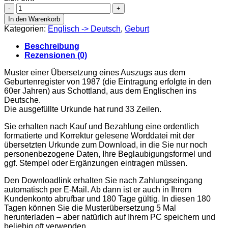
Exctract
of
In den Warenkorb
an
Kategorien:
Englisch -> Deutsch
,
Geburt
entry
in
Beschreibung
a
Rezensionen (0)
register
of
Muster einer Übersetzung eines Auszugs aus dem
births,
Geburtenregister von 1987 (die Eintragung erfolgte in den
Schottland,
60er Jahren) aus Schottland, aus dem Englischen ins
1987
Deutsche.
Menge
Die ausgefüllte Urkunde hat rund 33 Zeilen.
Sie erhalten nach Kauf und Bezahlung eine ordentlich
formatierte und Korrektur gelesene Worddatei mit der
übersetzten Urkunde zum Download, in die Sie nur noch
personenbezogene Daten, Ihre Beglaubigungsformel und
ggf. Stempel oder Ergänzungen eintragen müssen.
Den Downloadlink erhalten Sie nach Zahlungseingang
automatisch per E-Mail. Ab dann ist er auch in Ihrem
Kundenkonto abrufbar und 180 Tage gültig. In diesen 180
Tagen können Sie die Musterübersetzung 5 Mal
herunterladen – aber natürlich auf Ihrem PC speichern und
beliebig oft verwenden.