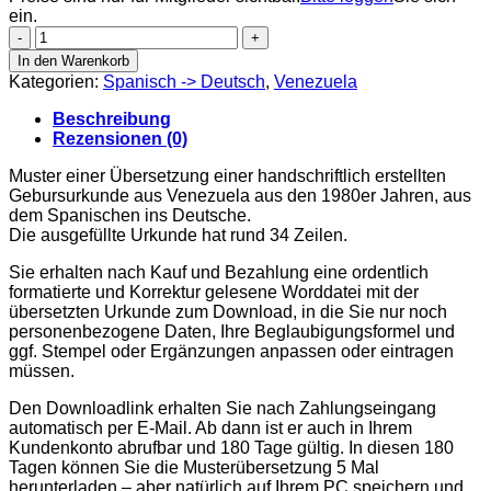
ein.
Geburtsurkunde
aus
In den Warenkorb
Venezuela,
Kategorien:
Spanisch -> Deutsch
,
Venezuela
1980er
Jahre,
Beschreibung
handschriftlich
Rezensionen (0)
Menge
Muster einer Übersetzung einer handschriftlich erstellten
Gebursurkunde aus Venezuela aus den 1980er Jahren, aus
dem Spanischen ins Deutsche.
Die ausgefüllte Urkunde hat rund 34 Zeilen.
Sie erhalten nach Kauf und Bezahlung eine ordentlich
formatierte und Korrektur gelesene Worddatei mit der
übersetzten Urkunde zum Download, in die Sie nur noch
personenbezogene Daten, Ihre Beglaubigungsformel und
ggf. Stempel oder Ergänzungen anpassen oder eintragen
müssen.
Den Downloadlink erhalten Sie nach Zahlungseingang
automatisch per E-Mail. Ab dann ist er auch in Ihrem
Kundenkonto abrufbar und 180 Tage gültig. In diesen 180
Tagen können Sie die Musterübersetzung 5 Mal
herunterladen – aber natürlich auf Ihrem PC speichern und