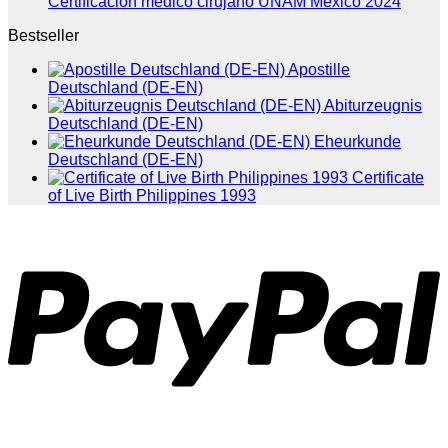
Certificacion medico cirujano UNAM Mexico 2024
Bestseller
Apostille
Deutschland (DE-EN)
Abiturzeugnis
Deutschland (DE-EN)
Eheurkunde
Deutschland (DE-EN)
Certificate
of Live Birth Philippines 1993
P