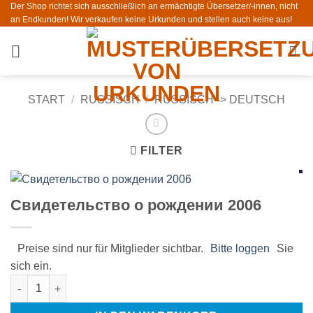
Der Shop richtet sich ausschließlich an ermächtigte Übersetzer/-innen, nicht
Zum
an Endkunden! Wir verkaufen keine Urkunden und stellen auch keine aus!
Inhalt
springen
START
/
RUSSISCH
/
RUSSISCH -> DEUTSCH
FILTER
Свидетельство о рождении 2006
Preise sind nur für Mitglieder sichtbar.
Bitte loggen
Sie
sich ein.
Свидетельство о рождении 2006 Menge