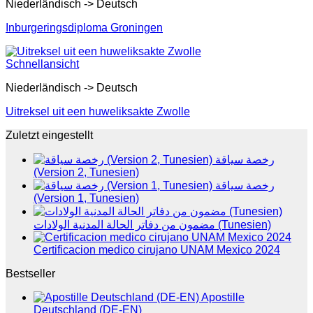
Niederländisch -> Deutsch
Inburgeringsdiploma Groningen
Schnellansicht
Niederländisch -> Deutsch
Uitreksel uit een huweliksakte Zwolle
Zuletzt eingestellt
رخصة سياقة
(Version 2, Tunesien)
رخصة سياقة
(Version 1, Tunesien)
مضمون من دفاتر الحالة المدنية الولادات (Tunesien)
Certificacion medico cirujano UNAM Mexico 2024
Bestseller
Apostille
Deutschland (DE-EN)