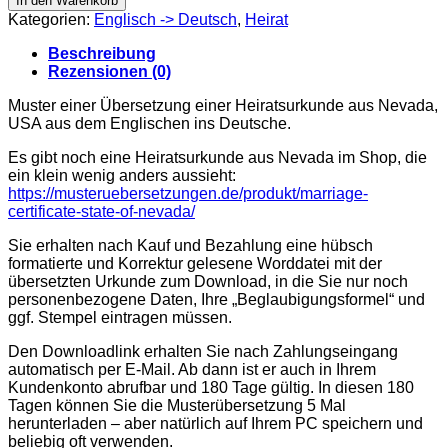
In den Warenkorb
Nevada
Kategorien:
Englisch -> Deutsch
,
Heirat
2024
Menge
Beschreibung
Rezensionen (0)
Muster einer Übersetzung einer Heiratsurkunde aus Nevada,
USA aus dem Englischen ins Deutsche.
Es gibt noch eine Heiratsurkunde aus Nevada im Shop, die
ein klein wenig anders aussieht:
https://musteruebersetzungen.de/produkt/marriage-
certificate-state-of-nevada/
Sie erhalten nach Kauf und Bezahlung eine hübsch
formatierte und Korrektur gelesene Worddatei mit der
übersetzten Urkunde zum Download, in die Sie nur noch
personenbezogene Daten, Ihre „Beglaubigungsformel“ und
ggf. Stempel eintragen müssen.
Den Downloadlink erhalten Sie nach Zahlungseingang
automatisch per E-Mail. Ab dann ist er auch in Ihrem
Kundenkonto abrufbar und 180 Tage gültig. In diesen 180
Tagen können Sie die Musterübersetzung 5 Mal
herunterladen – aber natürlich auf Ihrem PC speichern und
beliebig oft verwenden.