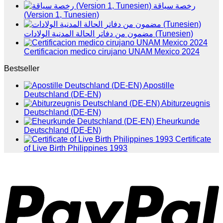
رخصة سياقة
(Version 1, Tunesien)
مضمون من دفاتر الحالة المدنية الولادات (Tunesien)
Certificacion medico cirujano UNAM Mexico 2024
Bestseller
Apostille
Deutschland (DE-EN)
Abiturzeugnis
Deutschland (DE-EN)
Eheurkunde
Deutschland (DE-EN)
Certificate
of Live Birth Philippines 1993
P