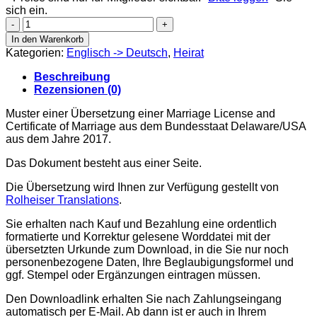
sich ein.
Marriage
License
In den Warenkorb
and
Kategorien:
Englisch -> Deutsch
,
Heirat
Certificate
of
Beschreibung
Marriage
Rezensionen (0)
State
of
Muster einer Übersetzung einer Marriage License and
Delaware
Certificate of Marriage aus dem Bundesstaat Delaware/USA
Menge
aus dem Jahre 2017.
Das Dokument besteht aus einer Seite.
Die Übersetzung wird Ihnen zur Verfügung gestellt von
Rolheiser Translations
.
Sie erhalten nach Kauf und Bezahlung eine ordentlich
formatierte und Korrektur gelesene Worddatei mit der
übersetzten Urkunde zum Download, in die Sie nur noch
personenbezogene Daten, Ihre Beglaubigungsformel und
ggf. Stempel oder Ergänzungen eintragen müssen.
Den Downloadlink erhalten Sie nach Zahlungseingang
automatisch per E-Mail. Ab dann ist er auch in Ihrem