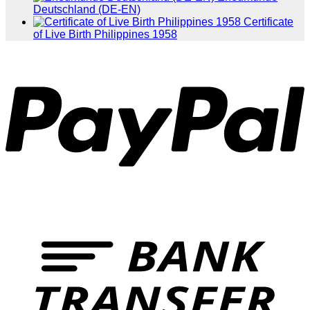
Deutschland (DE-EN)
Certificate
of Live Birth Philippines 1958
P
T