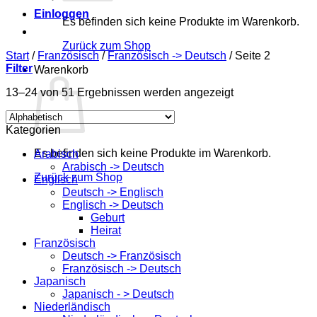
Einloggen
Es befinden sich keine Produkte im Warenkorb.
Zurück zum Shop
Start
/
Französisch
/
Französisch -> Deutsch
/
Seite 2
Filter
Warenkorb
13–24 von 51 Ergebnissen werden angezeigt
Kategorien
Es befinden sich keine Produkte im Warenkorb.
Arabisch
Arabisch -> Deutsch
Zurück zum Shop
Englisch
Deutsch -> Englisch
Englisch -> Deutsch
Geburt
Heirat
Französisch
Deutsch -> Französisch
Französisch -> Deutsch
Japanisch
Japanisch - > Deutsch
Niederländisch