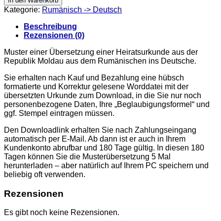
In den Warenkorb
căsătorie
Kategorie:
Rumänisch -> Deutsch
Moldova
2014
Beschreibung
Menge
Rezensionen (0)
Muster einer Übersetzung einer Heiratsurkunde aus der
Republik Moldau aus dem Rumänischen ins Deutsche.
Sie erhalten nach Kauf und Bezahlung eine hübsch
formatierte und Korrektur gelesene Worddatei mit der
übersetzten Urkunde zum Download, in die Sie nur noch
personenbezogene Daten, Ihre „Beglaubigungsformel“ und
ggf. Stempel eintragen müssen.
Den Downloadlink erhalten Sie nach Zahlungseingang
automatisch per E-Mail. Ab dann ist er auch in Ihrem
Kundenkonto abrufbar und 180 Tage gültig. In diesen 180
Tagen können Sie die Musterübersetzung 5 Mal
herunterladen – aber natürlich auf Ihrem PC speichern und
beliebig oft verwenden.
Rezensionen
Es gibt noch keine Rezensionen.