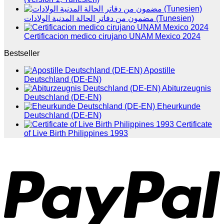
مضمون من دفاتر الحالة المدنية الولادات (Tunesien)
Certificacion medico cirujano UNAM Mexico 2024
Bestseller
Apostille
Deutschland (DE-EN)
Abiturzeugnis
Deutschland (DE-EN)
Eheurkunde
Deutschland (DE-EN)
Certificate
of Live Birth Philippines 1993
P