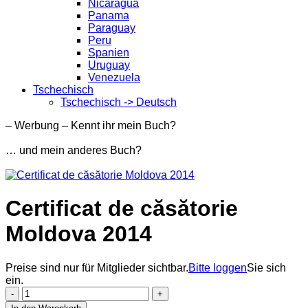
Nicaragua
Panama
Paraguay
Peru
Spanien
Uruguay
Venezuela
Tschechisch
Tschechisch -> Deutsch
– Werbung – Kennt ihr mein Buch?
… und mein anderes Buch?
Certificat de căsătorie
Moldova 2014
Preise sind nur für Mitglieder sichtbar.
Bitte loggen
Sie sich
ein.
Certificat
de