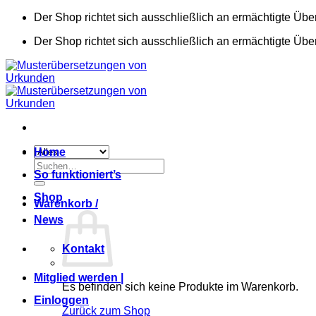
Zum
Der Shop richtet sich ausschließlich an ermächtigte Übe
Inhalt
Der Shop richtet sich ausschließlich an ermächtigte Übe
springen
Home
Suchen
So funktioniert’s
nach:
Shop
Warenkorb /
News
Kontakt
Mitglied werden |
Es befinden sich keine Produkte im Warenkorb.
Einloggen
Zurück zum Shop