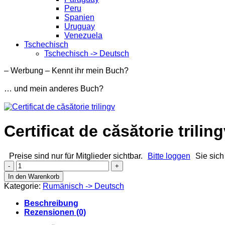
Peru
Spanien
Uruguay
Venezuela
Tschechisch
Tschechisch -> Deutsch
– Werbung – Kennt ihr mein Buch?
… und mein anderes Buch?
Certificat de căsătorie trilin
Preise sind nur für Mitglieder sichtbar.
Bitte loggen
Sie sich
Certificat
de
In den Warenkorb
căsătorie
Kategorie:
Rumänisch -> Deutsch
trilingv
Menge
Beschreibung
Rezensionen (0)