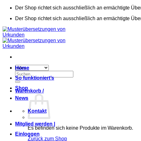
Zum
Der Shop richtet sich ausschließlich an ermächtigte Übe
Inhalt
Der Shop richtet sich ausschließlich an ermächtigte Übe
springen
Home
Suchen
So funktioniert’s
nach:
Shop
Warenkorb /
News
Kontakt
Mitglied werden |
Es befinden sich keine Produkte im Warenkorb.
Einloggen
Zurück zum Shop