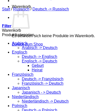
Warenkorb
Start
/
Russisch
/
Deutsch -> Russisch
Filter
Warenkorb
Produktkategorien
Es befinden sich keine Produkte im Warenkorb.
Arabisch
Zurück zum Shop
Arabisch -> Deutsch
Englisch
Deutsch -> Englisch
Englisch -> Deutsch
Geburt
Heirat
Französisch
Deutsch -> Französisch
Französisch -> Deutsch
Japanisch
Japanisch - > Deutsch
Niederländisch
Niederländisch -> Deutsch
Polnisch
Deutsch -> Polnisch